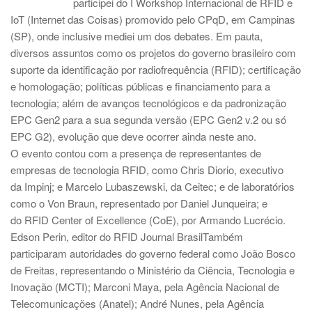
participei do I Workshop Internacional de RFID e
IoT (Internet das Coisas) promovido pelo CPqD, em Campinas
(SP), onde inclusive mediei um dos debates. Em pauta,
diversos assuntos como os projetos do governo brasileiro com
suporte da identificação por radiofrequência (RFID); certificação
e homologação; políticas públicas e financiamento para a
tecnologia; além de avanços tecnológicos e da padronização
EPC Gen2 para a sua segunda versão (EPC Gen2 v.2 ou só
EPC G2), evolução que deve ocorrer ainda neste ano.
O evento contou com a presença de representantes de
empresas de tecnologia RFID, como Chris Diorio, executivo
da Impinj; e Marcelo Lubaszewski, da Ceitec; e de laboratórios
como o Von Braun, representado por Daniel Junqueira; e
do RFID Center of Excellence (CoE), por Armando Lucrécio.
Edson Perin, editor do RFID Journal BrasilTambém
participaram autoridades do governo federal como João Bosco
de Freitas, representando o Ministério da Ciência, Tecnologia e
Inovação (MCTI); Marconi Maya, pela Agência Nacional de
Telecomunicações (Anatel); André Nunes, pela Agência