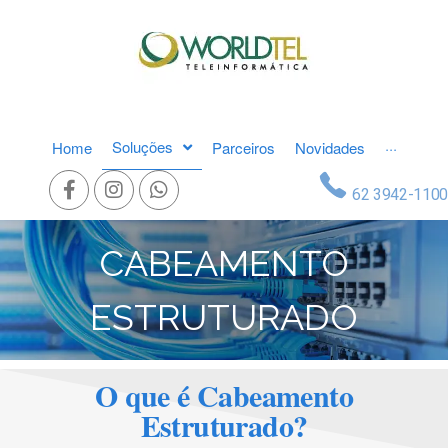
Soluções
Home
Parceiros
Novidades
···
62 3942-1100
CABEAMENTO
ESTRUTURADO
O que é Cabeamento
Estruturado?