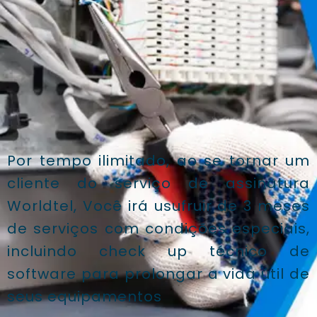
Por tempo ilimitado, ao se tornar um
cliente do serviço de assinatura
Worldtel, Você irá usufruir de 3 meses
de serviços com condições especiais,
incluindo check up técnico de
software para prolongar a vida útil de
seus equipamentos