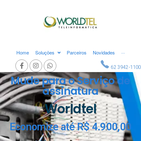
Home
Soluções
Parceiros
Novidades
···
62 3942-1100
Mude para o Serviço de
assinatura
Worldtel
Economize até R$ 4.900,00